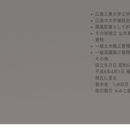
広島工業大学工学
広島の大手建設会
現場監督として8
その後独立 公共
資格
一級土木施工管理
一級造園施工管理
その他
設立年月日 昭和5
平成6年4月1日
現在に至る
資本金 1,400万
取引銀行 もみじ