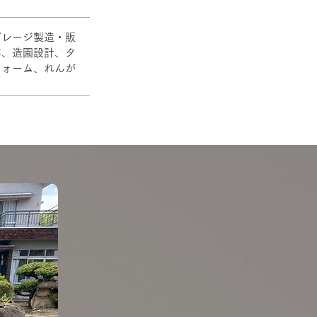
ガレージ製造・販
事、造園設計、タ
フォーム、れんが