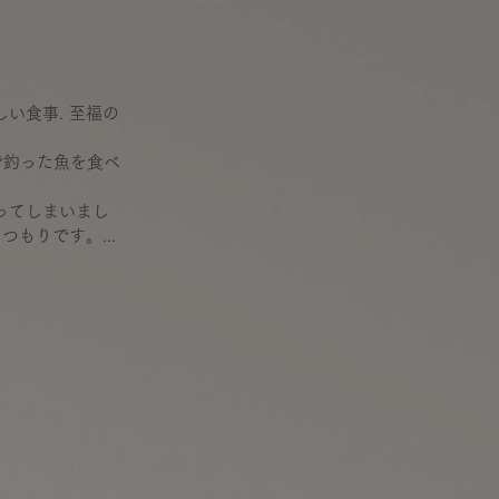
い食事. 至福の
で釣った魚を食べ
ってしまいまし
もりです。...