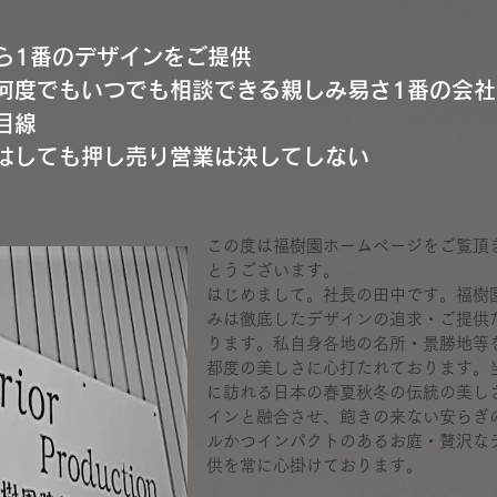
ら1番のデザインをご提供
何度でもいつでも相談できる親しみ易さ1番の会社
目線
はしても押し売り営業は決してしない
この度は福樹園ホームページをご覧頂
とうございます。
はじめまして。社長の田中です。福樹
みは徹底したデザインの追求・ご提供
ります。私自身各地の名所・景勝地等
都度の美しさに心打たれております。
に訪れる日本の春夏秋冬の伝統の美し
インと融合させ、飽きの来ない安らぎ
ルかつインパクトのあるお庭・贅沢な
供を常に心掛けております。