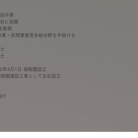
部卒業
社に就職
年勤務
事業・民間事業等多岐分野を手掛ける
士
士
2年4月1日 福樹園設立
 福樹園建設工業として会社設立
銀行